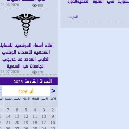
ية في العلوم الصحيةالدورة
23-06-2026
499
المزيد...
إعلان أسماء المرشحين للمقابلة
الشفهية للامتحان الوطني
الطبي الموحد من خريجي
الجامعات غير السورية
23-07-2026
378
الأحداث القادمة
2026
<
آب
>
2026
الأحد
الإثنين
الثلاثاء
الأربعاء
الخميس
الجمعة
السبت
1
31
30
29
28
27
26
8
7
6
5
4
3
2
15
14
13
12
11
10
9
22
21
20
19
18
17
16
29
28
27
26
25
24
23