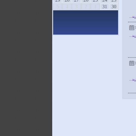
5
4
3
2
1
31
30
يد...
يد...
يد...