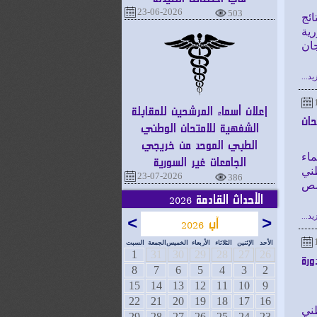
23-06-2026
503
ائج
رية
ان
يد...
إعلان أسماء المرشحين للمقابلة
حان
الشفهية للامتحان الوطني
الطبي الموحد من خريجي
ماء
الجامعات غير السورية
ني
23-07-2026
386
202، والمخصص
الأحداث القادمة
2026
يد...
<
آب
>
2026
الأحد
الإثنين
الثلاثاء
الأربعاء
الخميس
الجمعة
السبت
1
31
30
29
28
27
26
رة
8
7
6
5
4
3
2
15
14
13
12
11
10
9
22
21
20
19
18
17
16
ني
29
28
27
26
25
24
23