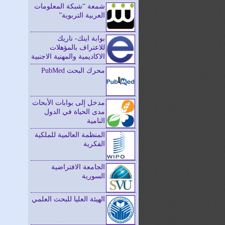
شمعة “شبكة المعلومات
العربية التربوية”
بوابة اينك- ناريك
للاعتراف بالمؤهلات
الاكاديمية والمهنية الاجنبية
محرك البحث PubMed
مدخل إلى بوابات الأبحاث
مدى الحياة في الدول
النامية
المنظمة العالمية للملكية
الفكرية
الجامعة الافتراضية
السورية
الهيئة العليا للبحث العلمي