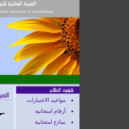
الهيئة الوطنية للجو
ality Assurance & accreditation
1
2
3
شؤون الطلاب
الصي
مواعيد الاختبارات
أرقام امتحانية
نماذج امتحانية