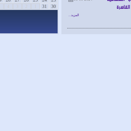
اهرة
5
4
3
2
1
31
30
المزيد...