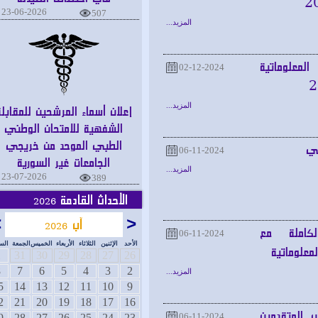
23-06-2026
507
المزيد...
علوماتية
02-12-2024
المزيد...
إعلان أسماء المرشحين للمقابلة
الشفهية للامتحان الوطني
الطبي الموحد من خريجي
06-11-2024
الجامعات غير السورية
المزيد...
23-07-2026
389
الأحداث القادمة
2026
<
آب
>
2026
املة مع
06-11-2024
الأحد
الإثنين
الثلاثاء
الأربعاء
الخميس
الجمعة
السبت
وماتية
1
31
30
29
28
27
26
8
7
6
5
4
3
2
المزيد...
15
14
13
12
11
10
9
22
21
20
19
18
17
16
المتقدمين
06-11-2024
29
28
27
26
25
24
23